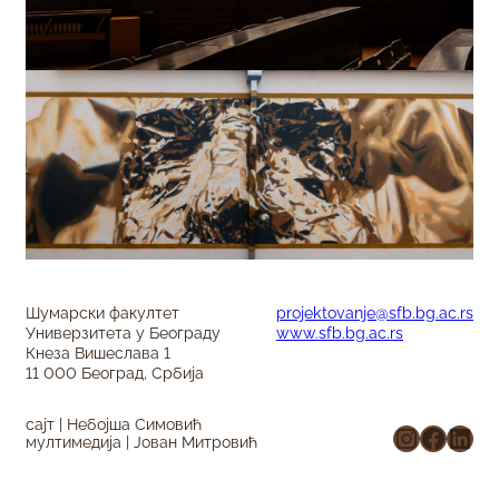
Шумарски факултет
projektovanje@sfb.bg.ac.rs
Универзитета у Београду
www.sfb.bg.ac.rs
Кнеза Вишеслава 1
11 000 Београд, Србија
сајт | Небојша Симовић
Instagr
Faceb
Link
мултимедија | Јован Митровић