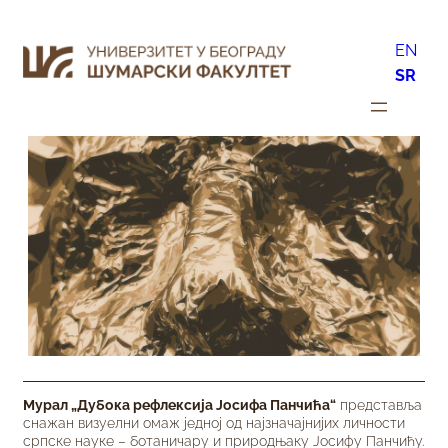
EN
SR
Мурал „Дубока рефлексија Јосифа Панчића“
представља
снажан визуелни омаж једној од најзначајнијих личности
српске науке – ботаничару и природњаку Јосифу Панчићу.