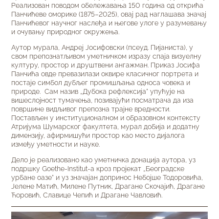
Реализован поводом обележавања 150 година од открића
Панчићеве оморике (1875–2025), овај рад наглашава значај
Панчићевог научног наслеђа и његове улоге у разумевању
и очувању природног окружења.
Аутор мурала, Андреј Јосифовски (псеуд. Пијаниста), у
свом препознатљивом уметничком изразу спаја визуелну
културу, простор и друштвени ангажман. Приказ Јосифа
Панчића овде превазилази оквире класичног портрета и
постаје симбол дубљег промишљања односа човека и
природе. Сам назив „Дубока рефлексија“ упућује на
вишеслојност тумачења, позивајући посматрача да иза
површине видљивог препозна трајне вредности.
Постављен у институционалном и образовном контексту
Атријума Шумарског факултета, мурал добија и додатну
димензију, афирмишући простор као место дијалога
између уметности и науке.
Дело је реализовано као уметничка донација аутора, уз
подршку Goethe-Institut-а кроз пројекат „Београдске
урбане оазе“ и уз значајан допринос Небојше Тодоровића,
Јелене Матић, Милене Путник, Драгане Скочајић, Драгане
Ћоровић, Славице Чепић и Драгане Чавловић.