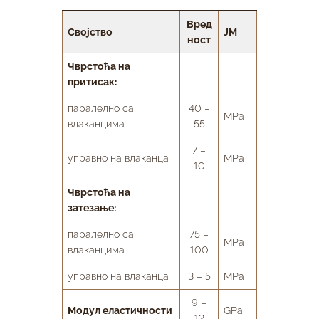
Вред
Својство
ЈМ
ност
Чврстоћа на
притисак:
паралелно са
40 –
MPa
влаканцима
55
7 –
управно на влаканца
MPa
10
Чврстоћа на
затезање:
паралелно са
75 –
MPa
влаканцима
100
управно на влаканца
3 – 5
MPa
9 –
Модул еластичности
GPa
12