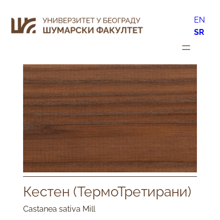
EN
SR
Кестен (ТермоТретирани)
Castanea sativa Mill