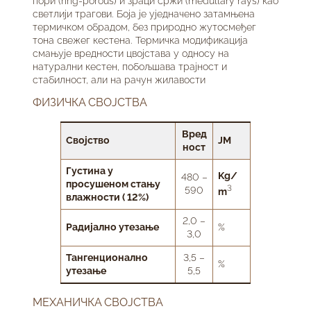
пори (ring-porous) и зраци сржи (medullary rays) као
светлији трагови. Боја је уједначено затамњена
термичком обрадом, без природно жутосмеђег
тона свежег кестена. Термичка модификација
смањује вредности цвојстава у односу на
натурални кестен, побољшава трајност и
стабилност, али на рачун жилавости
ФИЗИЧКА СВОЈСТВА
Вред
Својство
ЈМ
ност
Густина у
Kg/
480 –
просушеном стању
3
590
m
влажности ( 12%)
2,0 –
Радијално утезање
%
3,0
Тангенционално
3,5 –
%
утезање
5,5
МЕХАНИЧКА СВОЈСТВА