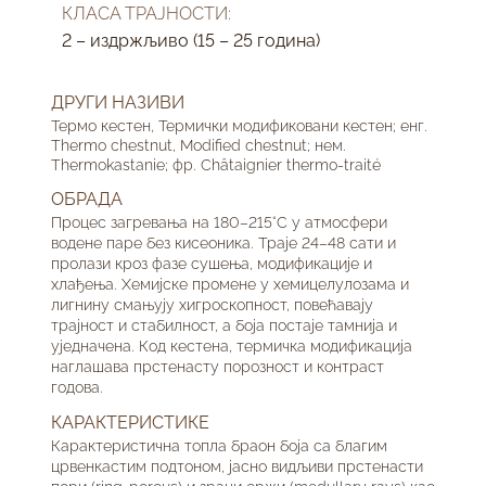
КЛАСА ТРАЈНОСТИ:
2 – издржљиво (15 – 25 година)
ДРУГИ НАЗИВИ
Термо кестен, Термички модификовани кестен; енг.
Thermo chestnut, Modified chestnut; нем.
Thermokastanie; фр. Châtaignier thermo-traité
ОБРАДА
Процес загревања на 180–215°C у атмосфери
водене паре без кисеоника. Траје 24–48 сати и
пролази кроз фазе сушења, модификације и
хлађења. Хемијске промене у хемицелулозама и
лигнину смањују хигроскопност, повећавају
трајност и стабилност, а боја постаје тамнија и
уједначена. Код кестена, термичка модификација
наглашава прстенасту порозност и контраст
годова.
КАРАКТЕРИСТИКЕ
Карактеристична топла браон боја са благим
црвенкастим подтоном, јасно видљиви прстенасти