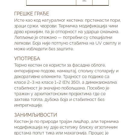
ГРЕШКЕ ГРАЂЕ
Исте као код натуралног кестена: прстенасти пори,
зраци сржи, чворови. Термичка модификација чини
дрво крхкијим, па је отпорност на ударце смањена.
Лепљење је отежано — потребни су специјални
лепкови. Боја није потпуно стабилна на UV светлу и
може избледети без заштите.
УПОТРЕБА
Термо кестен се користи за фасадне облоге,
ентеријерне подове, намештај, спољну столарију и
декоративне елементе. Трајност се подиже са
класе 2–3 на класе 1–2 (EN 350), а димензионална
стабилност је значајно побољшана. Посебно је
тражен у архитектонским пројектима где се
захтева топла, дубока боја и стабилност без
импрегнације.
ЗАНИМЉИВОСТИ
Кестен је по природи трајан лишћар, али термичка
модификација му даје естетику блиску егзотичним
врстама попут тикa или махагонија. Процес је