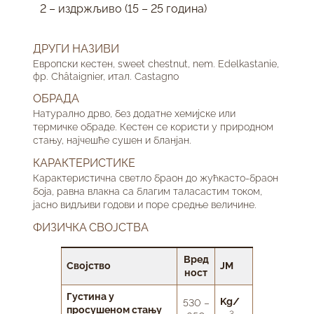
2 – издржљиво (15 – 25 година)
ДРУГИ НАЗИВИ
Европски кестен, sweet chestnut, nem. Edelkastanie,
фр. Châtaignier, итал. Castagno
ОБРАДА
Натурално дрво, без додатне хемијске или
термичке обраде. Кестен се користи у природном
стању, најчешће сушен и бланјан.
КАРАКТЕРИСТИКЕ
Карактеристична светло браон до жућкасто-браон
боја, равна влакна са благим таласастим током,
јасно видљиви годови и поре средње величине.
ФИЗИЧКА СВОЈСТВА
Вред
Својство
ЈМ
ност
Густина у
Kg/
530 –
просушеном стању
3