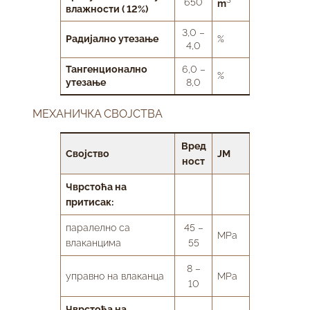
650
m
влажности ( 12%)
3,0 –
Радијално утезање
%
4,0
Тангенционално
6,0 –
%
утезање
8,0
МЕХАНИЧКА СВОЈСТВА
Вред
Својство
ЈМ
ност
Чврстоћа на
притисак:
паралелно са
45 –
MPa
влаканцима
55
8 –
управно на влаканца
MPa
10
Чврстоћа на