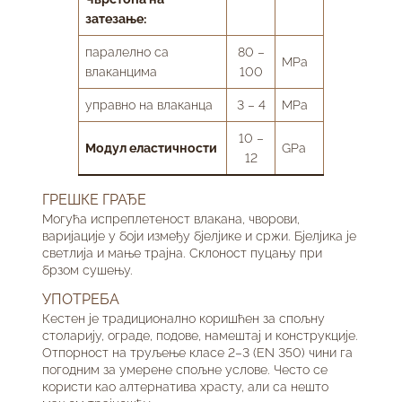
затезање:
паралелно са
80 –
MPa
влаканцима
100
управно на влаканца
3 – 4
MPa
10 –
Модул еластичности
GPa
12
ГРЕШКЕ ГРАЂЕ
Могућа испреплетеност влакана, чворови,
варијације у боји између бјелјике и сржи. Бјелјика је
светлија и мање трајна. Склоност пуцању при
брзом сушењу.
УПОТРЕБА
Кестен је традиционално коришћен за спољну
столарију, ограде, подове, намештај и конструкције.
Отпорност на труљење класе 2–3 (EN 350) чини га
погодним за умерене спољне услове. Често се
користи као алтернатива храсту, али са нешто