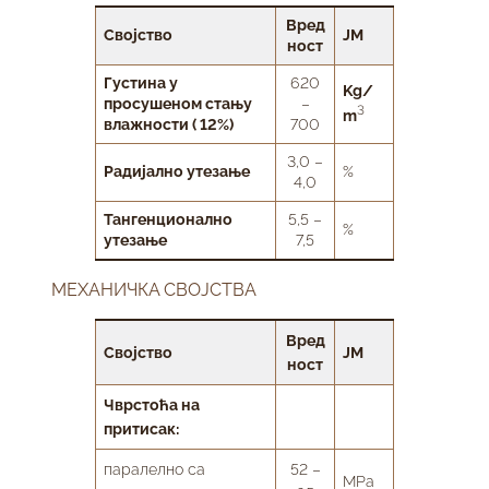
Вред
Својство
ЈМ
ност
Густина у
620
Kg/
просушеном стању
–
3
m
влажности ( 12%)
700
3,0 –
Радијално утезање
%
4,0
Тангенционално
5,5 –
%
утезање
7,5
МЕХАНИЧКА СВОЈСТВА
Вред
Својство
ЈМ
ност
Чврстоћа на
притисак:
паралелно са
52 –
MPa