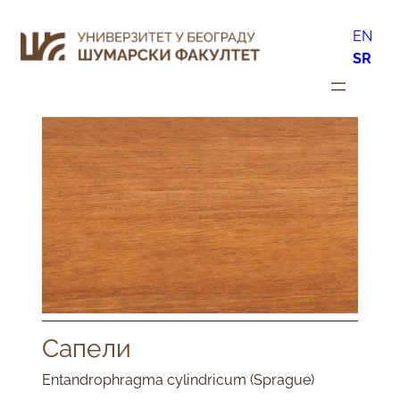
EN
SR
Сапели
Entandrophragma cylindricum (Sprague)