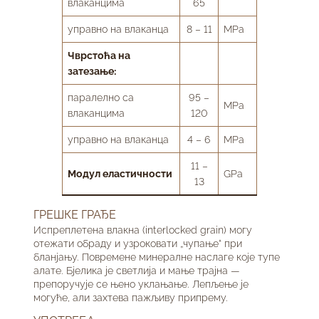
влаканцима
65
управно на влаканца
8 – 11
MPa
Чврстоћа на
затезање:
паралелно са
95 –
MPa
влаканцима
120
управно на влаканца
4 – 6
MPa
11 –
Модул еластичности
GPa
13
ГРЕШКЕ ГРАЂЕ
Испреплетена влакна (interlocked grain) могу
отежати обраду и узроковати „чупање“ при
бланјању. Повремене минералне наслаге које тупе
алате. Бјелика је светлија и мање трајна —
препоручује се њено уклањање. Лепљење је
могуће, али захтева пажљиву припрему.