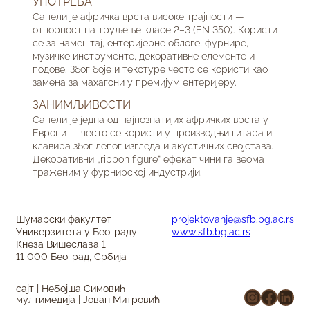
УПОТРЕБА
Сапели је афричка врста високе трајности —
отпорност на труљење класе 2–3 (EN 350). Користи
се за намештај, ентеријерне облоге, фурнире,
музичке инструменте, декоративне елементе и
подове. Због боје и текстуре често се користи као
замена за махагони у премијум ентеријеру.
ЗАНИМЉИВОСТИ
Сапели је једна од најпознатијих афричких врста у
Европи — често се користи у производњи гитарa и
клавира због лепог изгледа и акустичних својстава.
Декоративни „ribbon figure“ ефекат чини га веома
траженим у фурнирској индустрији.
Шумарски факултет
projektovanje@sfb.bg.ac.rs
Универзитета у Београду
www.sfb.bg.ac.rs
Кнеза Вишеслава 1
11 000 Београд, Србија
сајт | Небојша Симовић
Instagr
Faceb
Link
мултимедија | Јован Митровић