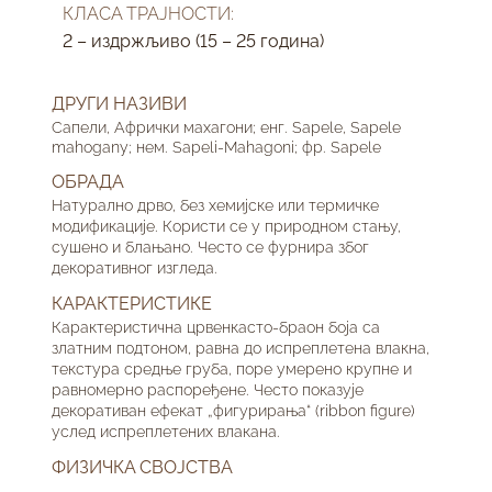
КЛАСА ТРАЈНОСТИ:
2 – издржљиво (15 – 25 година)
ДРУГИ НАЗИВИ
Сапели, Афрички махагони; енг. Sapele, Sapele
mahogany; нем. Sapeli-Mahagoni; фр. Sapele
ОБРАДА
Натурално дрво, без хемијске или термичке
модификације. Користи се у природном стању,
сушено и блањано. Често се фурнира због
декоративног изгледа.
КАРАКТЕРИСТИКЕ
Карактеристична црвенкасто-браон боја са
златним подтоном, равна до испреплетена влакна,
текстура средње груба, поре умерено крупне и
равномерно распоређене. Често показује
декоративан ефекат „фигурирања“ (ribbon figure)
услед испреплетених влакана.
ФИЗИЧКА СВОЈСТВА